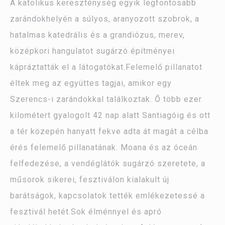
A katolikus kereszténység egyik legfontosabb
zarándokhelyén a súlyos, aranyozott szobrok, a
hatalmas katedrális és a grandiózus, merev,
középkori hangulatot sugárzó építményei
kápráztatták el a látogatókat.Felemelő pillanatot
éltek meg az együttes tagjai, amikor egy
Szerencs-i zarándokkal találkoztak. Ő több ezer
kilométert gyalogolt 42 nap alatt Santiagóig és ott
a tér közepén hanyatt fekve adta át magát a célba
érés felemelő pillanatának. Moana és az óceán
felfedezése, a vendéglátók sugárzó szeretete, a
műsorok sikerei, fesztiválon kialakult új
barátságok, kapcsolatok tették emlékezetessé a
fesztivál hetét.Sok élménnyel és apró