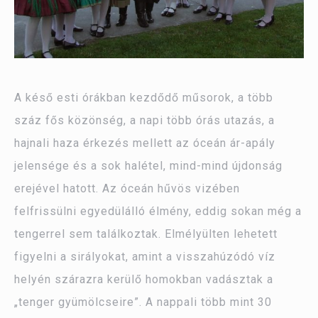
A késő esti órákban kezdődő műsorok, a több
száz fős közönség, a napi több órás utazás, a
hajnali haza érkezés mellett az óceán ár-apály
jelensége és a sok halétel, mind-mind újdonság
erejével hatott. Az óceán hűvös vizében
felfrissülni egyedülálló élmény, eddig sokan még a
tengerrel sem találkoztak. Elmélyülten lehetett
figyelni a sirályokat, amint a visszahúzódó víz
helyén szárazra kerülő homokban vadásztak a
„tenger gyümölcseire”. A nappali több mint 30