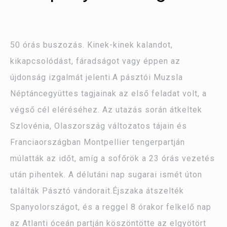
50 órás buszozás. Kinek-kinek kalandot,
kikapcsolódást, fáradságot vagy éppen az
újdonság izgalmát jelenti.A pásztói Muzsla
Néptáncegyüttes tagjainak az első feladat volt, a
végső cél eléréséhez. Az utazás során átkeltek
Szlovénia, Olaszország változatos tájain és
Franciaországban Montpellier tengerpartján
múlatták az időt, amíg a sofőrök a 23 órás vezetés
után pihentek. A délutáni nap sugarai ismét úton
találták Pásztó vándorait.Éjszaka átszelték
Spanyolországot, és a reggel 8 órakor felkelő nap
az Atlanti óceán partján köszöntötte az elgyötört