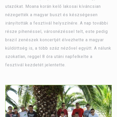
utazókat. Moana korán kelő lakosai kíváncsian
nézegették a magyar buszt és készségesen
irányították a fesztivál helyszínére. A nap további
része pihenéssel, városnézéssel telt, este pedig
brazil zenészek koncertjét élvezhette a magyar
küldöttség is, a több száz nézővel együtt. A nálunk
szokatlan, reggel 8 óra utáni napfelkelte a
fesztivál kezdetét jelentette.