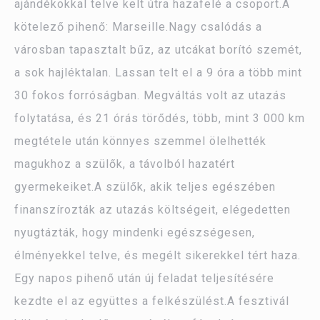
ajándékokkal telve kelt útra hazafelé a csoport.A
kötelező pihenő: Marseille.Nagy csalódás a
városban tapasztalt bűz, az utcákat borító szemét,
a sok hajléktalan. Lassan telt el a 9 óra a több mint
30 fokos forróságban. Megváltás volt az utazás
folytatása, és 21 órás törődés, több, mint 3 000 km
megtétele után könnyes szemmel ölelhették
magukhoz a szülők, a távolból hazatért
gyermekeiket.A szülők, akik teljes egészében
finanszírozták az utazás költségeit, elégedetten
nyugtázták, hogy mindenki egészségesen,
élményekkel telve, és megélt sikerekkel tért haza.
Egy napos pihenő után új feladat teljesítésére
kezdte el az együttes a felkészülést.A fesztivál