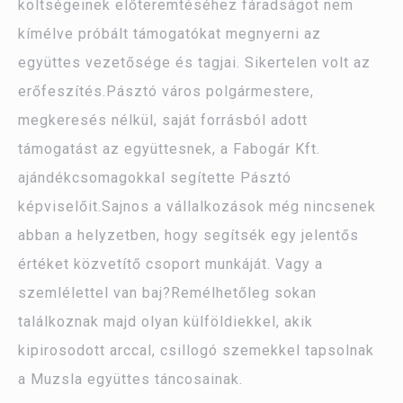
költségeinek előteremtéséhez fáradságot nem
kímélve próbált támogatókat megnyerni az
együttes vezetősége és tagjai. Sikertelen volt az
erőfeszítés.Pásztó város polgármestere,
megkeresés nélkül, saját forrásból adott
támogatást az együttesnek, a Fabogár Kft.
ajándékcsomagokkal segítette Pásztó
képviselőit.Sajnos a vállalkozások még nincsenek
abban a helyzetben, hogy segítsék egy jelentős
értéket közvetítő csoport munkáját. Vagy a
szemlélettel van baj?Remélhetőleg sokan
találkoznak majd olyan külföldiekkel, akik
kipirosodott arccal, csillogó szemekkel tapsolnak
a Muzsla együttes táncosainak.