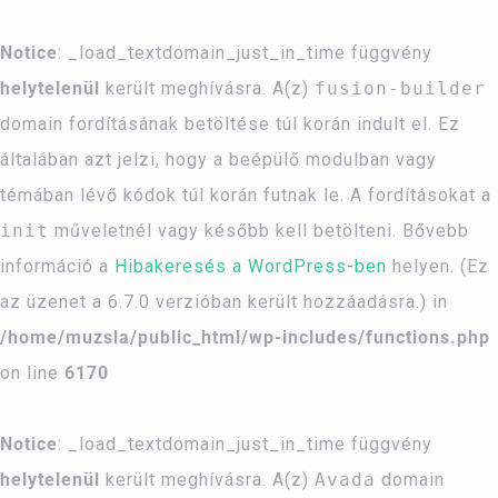
Notice
: _load_textdomain_just_in_time függvény
helytelenül
került meghívásra. A(z)
fusion-builder
domain fordításának betöltése túl korán indult el. Ez
általában azt jelzi, hogy a beépülő modulban vagy
témában lévő kódok túl korán futnak le. A fordításokat a
init
műveletnél vagy később kell betölteni. Bővebb
információ a
Hibakeresés a WordPress-ben
helyen. (Ez
az üzenet a 6.7.0 verzióban került hozzáadásra.) in
/home/muzsla/public_html/wp-includes/functions.php
on line
6170
Notice
: _load_textdomain_just_in_time függvény
helytelenül
került meghívásra. A(z)
Avada
domain