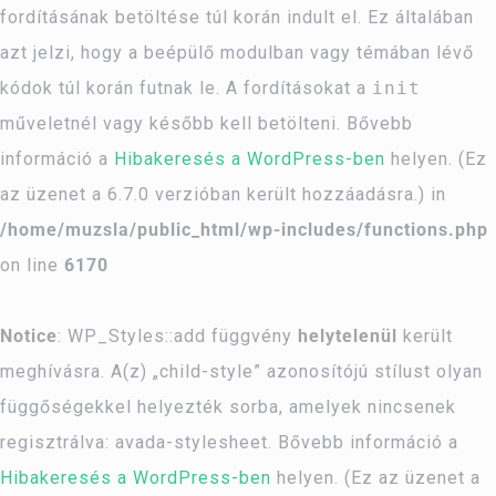
fordításának betöltése túl korán indult el. Ez általában
azt jelzi, hogy a beépülő modulban vagy témában lévő
kódok túl korán futnak le. A fordításokat a
init
műveletnél vagy később kell betölteni. Bővebb
információ a
Hibakeresés a WordPress-ben
helyen. (Ez
az üzenet a 6.7.0 verzióban került hozzáadásra.) in
/home/muzsla/public_html/wp-includes/functions.php
on line
6170
Notice
: WP_Styles::add függvény
helytelenül
került
meghívásra. A(z) „child-style” azonosítójú stílust olyan
függőségekkel helyezték sorba, amelyek nincsenek
regisztrálva: avada-stylesheet. Bővebb információ a
Hibakeresés a WordPress-ben
helyen. (Ez az üzenet a